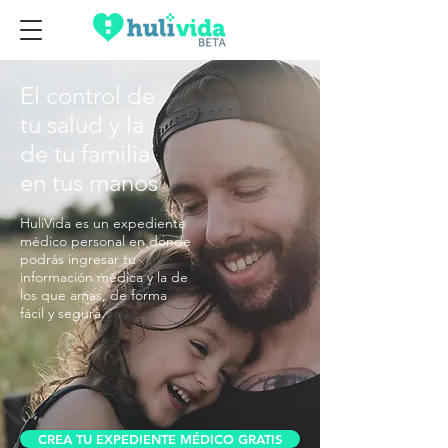
El control de
tu salud y la
de tu familia
en tus manos
HuliVida es un expediente
médico personal en donde
podrás ingresar tu
información médica y la de
los que amas, de forma
fácil y segura.
CREA TU EXPEDIENTE MÉDICO GRATIS